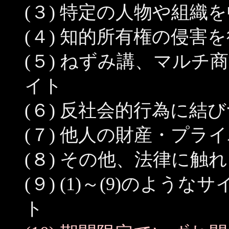
(３) 特定の人物や組織
(４) 知的所有権の侵
(５) ねずみ講、マル
イト
(６) 反社会的行為に結
(７) 他人の財産・プ
(８) その他、法律に触
(９) (1)～(9)のよ
ト