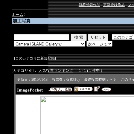
新着登録作品
-
更新登録作品
-
マ
ホーム
>
加工写真
[
このカテゴリに新規登録
]
[カテゴリ別]：
人気投票ランキング
1 - 1 ( 1 件中 )
更新日：2010/01/18 投票数：0(累計0) 最終投票時刻：不明
このサ
ImagePocket